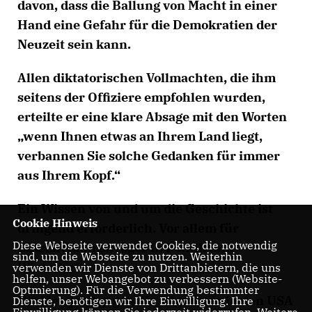
davon, dass die Ballung von Macht in einer
Hand eine Gefahr für die Demokratien der
Neuzeit sein kann.
Allen diktatorischen Vollmachten, die ihm
seitens der Offiziere empfohlen wurden,
erteilte er eine klare Absage mit den Worten
wenn Ihnen etwas an Ihrem Land liegt,
verbannen Sie solche Gedanken für immer
aus Ihrem Kopf.“
Ein Wissen von und um die Geschichte ist
Cookie Hinweis
dringend erforderlich. Vor allem für
Diese Webseite verwendet Cookies, die notwendig
Entscheidungsträger in Politik und
sind, um die Webseite zu nutzen. Weiterhin
Wirtschaft.
verwenden wir Dienste von Drittanbietern, die uns
helfen, unser Webangebot zu verbessern (Website-
Optmierung). Für die Verwendung bestimmter
Die Hetzjagd gegen die Migranten in den USA
Dienste, benötigen wir Ihre Einwilligung. Ihre