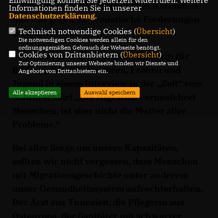
Einwilligung können Sie jederzeit widerrufen. Weitere
sollte uns auch hier nachdenklich stimmen
Informationen finden Sie in unserer
Datenschutzerklärung
.
und uns gegen extremistische Forderungen
Technisch notwendige Cookies (
Übersicht
)
sensibilisieren.
Die notwendigen Cookies werden allein für den
ordnungsgemäßen Gebrauch der Webseite benötigt.
Cookies von Drittanbietern (
Übersicht
)
So hat Karin Prien, Bundesministerin für
Zur Optimierung unserer Webseite binden wir Dienste und
Bildung, Familie, Senioren, Frauen und
Angebote von Drittanbietern ein.
Jugend in einem Interview in der „Zeit“ vom
Alle akzeptieren
Auswahl speichern
5. Juni erklärt „Die Migration verunsichert
Menschen, ist aber nicht die Mutter aller
Probleme.“
Bei aller Sorge um unsere Kapazitäten,
sollten wir nicht vergessen, dass Menschen
mit Migrationsgeschichte unter anderem
unser Gesundheitssystem aufrechterhalten.
Der Arzt aus Tunesien, die Pflegerin aus
Osteuropa, der Sanitäter mit schwarzer