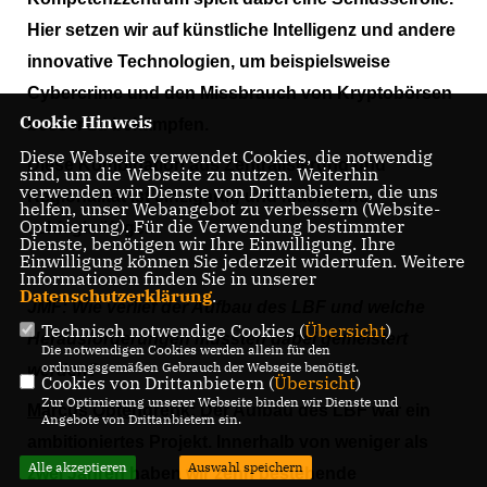
Hier setzen wir auf künstliche Intelligenz und andere
innovative Technologien, um beispielsweise
Cybercrime und den Missbrauch von Kryptobörsen
Cookie Hinweis
besser zu bekämpfen.
Diese Webseite verwendet Cookies, die notwendig
Diese Kombination aus Zentralisierung und
sind, um die Webseite zu nutzen. Weiterhin
verwenden wir Dienste von Drittanbietern, die uns
Regionalität ist einzigartig und macht uns
helfen, unser Webangebot zu verbessern (Website-
Optmierung). Für die Verwendung bestimmter
schlagkräftiger.
Dienste, benötigen wir Ihre Einwilligung. Ihre
Einwilligung können Sie jederzeit widerrufen. Weitere
Informationen finden Sie in unserer
Datenschutzerklärung
.
JMF:
Wie verlief der Aufbau des LBF und welche
Technisch notwendige Cookies (
Übersicht
)
Herausforderungen mussten dabei gemeistert
Die notwendigen Cookies werden allein für den
ordnungsgemäßen Gebrauch der Webseite benötigt.
werden?
Cookies von Drittanbietern (
Übersicht
)
Zur Optimierung unserer Webseite binden wir Dienste und
Marcus Optendrenk:
Der Aufbau des LBF war ein
Angebote von Drittanbietern ein.
ambitioniertes Projekt. Innerhalb von weniger als
Alle akzeptieren
Auswahl speichern
zwei Jahren haben wir zehn bestehende