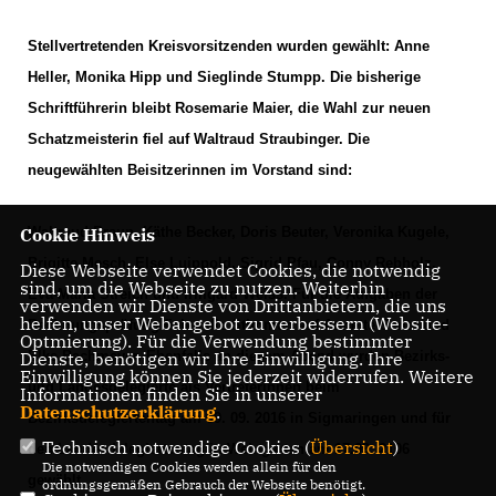
Stellvertretenden Kreisvorsitzenden wurden gewählt: Anne
Heller, Monika Hipp und Sieglinde Stumpp. Die bisherige
Schriftführerin bleibt Rosemarie Maier, die Wahl zur neuen
Schatzmeisterin fiel auf Waltraud Straubinger. Die
neugewählten Beisitzerinnen im Vorstand sind:
Cookie Hinweis
Waltraud Braun, Käthe Becker, Doris Beuter, Veronika Kugele,
Brigitte Mesch, Else Luippold, Sigrid Pfau, Conny Rebholz,
Diese Webseite verwendet Cookies, die notwendig
sind, um die Webseite zu nutzen. Weiterhin
Eva-Maria Streich und Irmgard Weiss. Für die Aufgaben der
verwenden wir Dienste von Drittanbietern, die uns
helfen, unser Webangebot zu verbessern (Website-
Rechnungsprüfung fielen die Stimmen auf Annette Sentz und
Optmierung). Für die Verwendung bestimmter
Dienste, benötigen wir Ihre Einwilligung. Ihre
Elke Bachmeyer. Ebenfalls an diesem Abend wurden Bezirks-
Einwilligung können Sie jederzeit widerrufen. Weitere
und Landesdelegierte als Vertreterinnen beim
Informationen finden Sie in unserer
Datenschutzerklärung
.
Bezirksdelegiertentag am 09. 09. 2016 in Sigmaringen und für
Technisch notwendige Cookies (
Übersicht
)
den Landesdelegiertentag in Weingarten am 17.09. 2106
Die notwendigen Cookies werden allein für den
gewählt.
ordnungsgemäßen Gebrauch der Webseite benötigt.